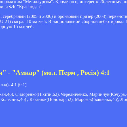
апорожским "Металлургом". Кроме того, интерес к 26-летнему 
лиги ФК "Краснодар".
 серебряный (2005 и 2006) и бронзовый призёр (2003) первенств
-21) сыграл 10 матчей. В национальной сборной дебютировал 1
борную 15 матчей.
- "Амкар" (мол. Перм , Росія) 4:1
д)- 4:1 (0:1)
н,46), Сидоренко(Нікітін,62), Чередніченко, Маринчук(Кочура,4
олесник,46) , Казанюк(Пономар,52), Морозов(Іващенко,46), Лок