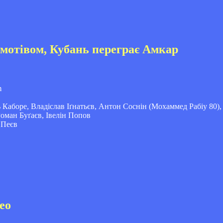
комотівом, Кубань переграє Амкар
Каборе, Владіслав Іґнатьєв, Антон Соснін (Мохаммед Рабіу 80),
оман Буґаєв, Івелін Попов
 Пеєв
ео