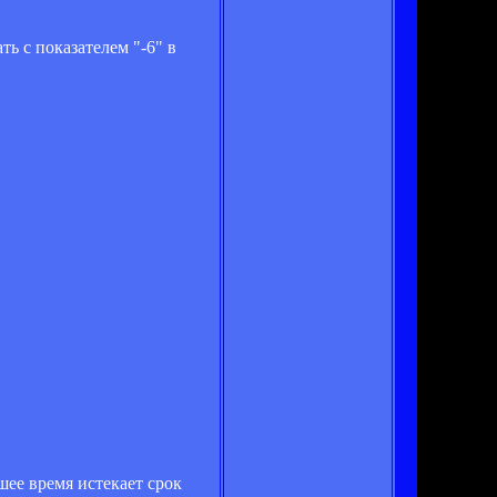
ь с показателем "-6" в
шее время истекает срок