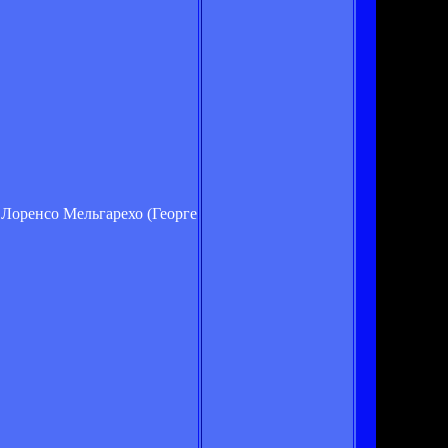
 Лоренсо Мельгарехо (Георге