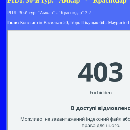
РПЛ. 30-й тур. "Амкар" - "Краснодар"
РПЛ. 30-й тур. "Амкар" - "Краснодар" 2:2
Голи:
Константін Васильєв 20, Іґорь Пікущак 64 - Маурисіо 