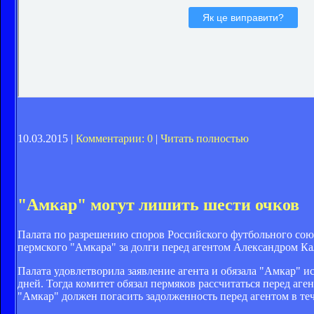
10.03.2015 |
Комментарии: 0
|
Читать полностью
"Амкар" могут лишить шести очков
Палата по разрешению споров Российского футбольного союз
пермского "Амкара" за долги перед агентом Александром К
Палата удовлетворила заявление агента и обязала "Амкар" и
дней. Тогда комитет обязал пермяков рассчитаться перед аге
"Амкар" должен погасить задолженность перед агентом в теч