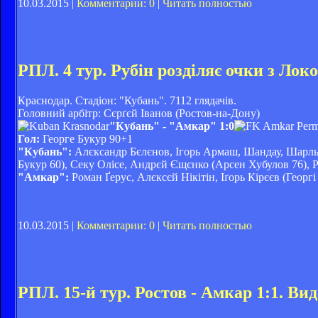
10.03.2015 |
Комментарии: 0
|
Читать полностью
РПЛ. 4 тур. Рубін розділяє очки з Ло
Краснодар. Стадіон: "Кубань". 7112 глядачів.
Головний арбітр: Сєрґєй Іванов (Ростов-на-Дону)
"Кубань" - "Амкар" 1:0
Гол:
Георге Букур 90+1
"Кубань":
Алєксандр Бєлєнов, Ігорь Армаш, Шандау, Шарль 
Букур 60), Секу Олісе, Андрєй Єщєнко (Арсен Хубулов 76), Р
"Амкар":
Роман Ґерус, Алєксєй Нікітін, Іґорь Кірєєв (Георгі
10.03.2015 |
Комментарии: 0
|
Читать полностью
РПЛ. 15-й тур. Ростов - Амкар 1:1. Вид