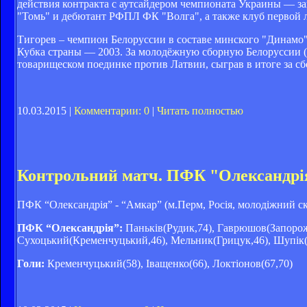
действия контракта с аутсайдером чемпионата Украины — з
"Томь" и дебютант РФПЛ ФК "Волга", а также клуб первой 
Тигорев – чемпион Белоруссии в составе минского "Динамо",
Кубка страны — 2003. За молодёжную сборную Белоруссии (U
товарищеском поединке против Латвии, сыграв в итоге за с
10.03.2015 |
Комментарии: 0
|
Читать полностью
Контрольний матч. ПФК "Олександрія" 
ПФК “Олександрія” - “Амкар” (м.Перм, Росія, молодіжний скла
ПФК “Олександрія”:
Паньків(Рудик,74), Гаврюшов(Запорожа
Сухоцький(Кременчуцький,46), Мельник(Грицук,46), Шупік(К
Голи:
Кременчуцький(58), Іващенко(66), Локтіонов(67,70)