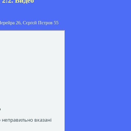
 2:2. Видео
Перейра 26, Сєрґєй Пєтров 55