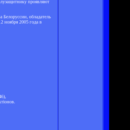
полузащитнику проявляют
а Белоруссии, обладатель
2 ноября 2005 года в
6),
тіонов.