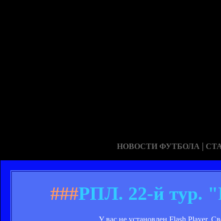
|
НОВОСТИ ФУТБОЛА
СТ
###
РПЛ. 22-й тур. "
У вас не установлен Flash Player. 