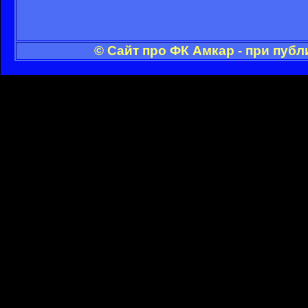
© Сайт про ФК Амкар - при пуб