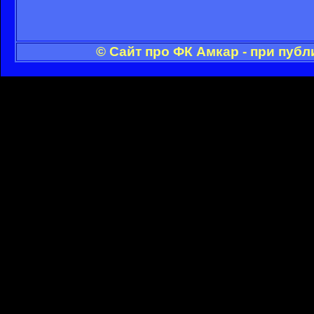
© Сайт про ФК Амкар - при пуб