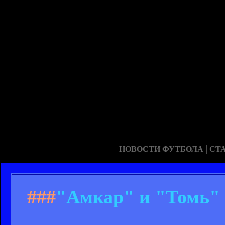
|
НОВОСТИ ФУТБОЛА
СТ
###
"Амкар" и "Томь"