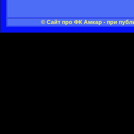
© Сайт про ФК Амкар - при пуб