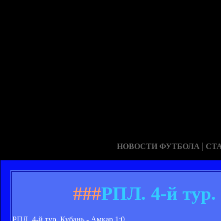
|
НОВОСТИ ФУТБОЛА
СТ
###
РПЛ. 4-й тур.
РПЛ. 4-й тур. Кубань - Амкар 1:0