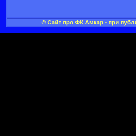
© Сайт про ФК Амкар - при пуб