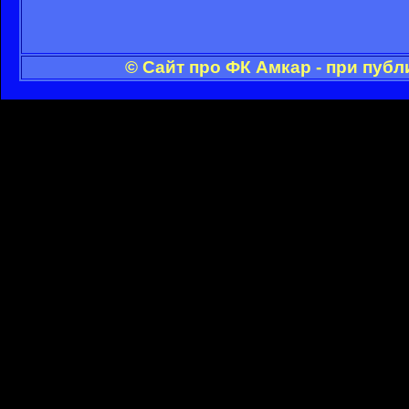
© Сайт про ФК Амкар - при пуб