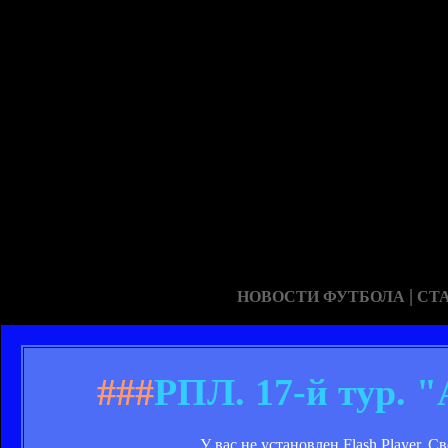
|
НОВОСТИ ФУТБОЛА
СТ
###
РПЛ. 17-й тур. "
У вас не установлен Flash Player. 