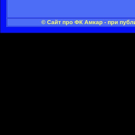
© Сайт про ФК Амкар - при пуб