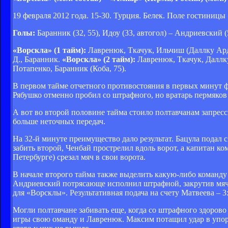
19 февраля 2012 года. 15-30. Турция. Белек. Поле гостиницы
Голы:
Баранник (32, 55), Идоу (33, автогол) – Андриевский (
«Ворскла» (1 тайм):
Лавренюк, Ткачук, Ильчиш (Даллку Арди
Д., Баранник.
«Ворскла» (2 тайм):
Лавренюк, Ткачук, Даллку
Потапенко, Баранник (Коба, 75).
В первом тайме отчетного противостояния в первых минут ф
Рябушко отменно пробил со штрафного, но вратарь пермяков
А вот во второй половине тайма стоило полтавчанам запресс
больше неточных передач.
На 32-й минуте преимущество дало результат. Бацула подал с
забить второй, Ченбай прострелил вдоль ворот, а капитан 
Петербурге) срезал мяч в свои ворота.
В начале второго тайма также выделить какую-либо команду 
Андриевский потрясающе исполнил штрафной, закрутив мяч в
для «Ворсклы». Результативная подача на счету Матвеева – 3:
Могли полтавчане забивать еще, когда со штрафного здорово
игры свою оманду и Лавренюк. Максим потащил удар в упор 