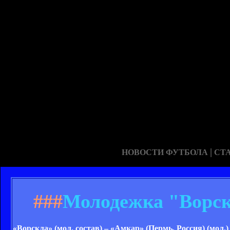
|
НОВОСТИ ФУТБОЛА
СТ
###
Молодежка "Ворск
«Ворскла» (мол. состав) – «Амкар» (Пермь, Россия) (мол.) 