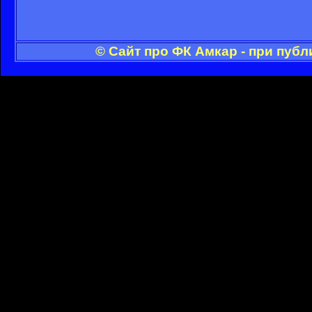
© Сайт про ФК Амкар - при пуб