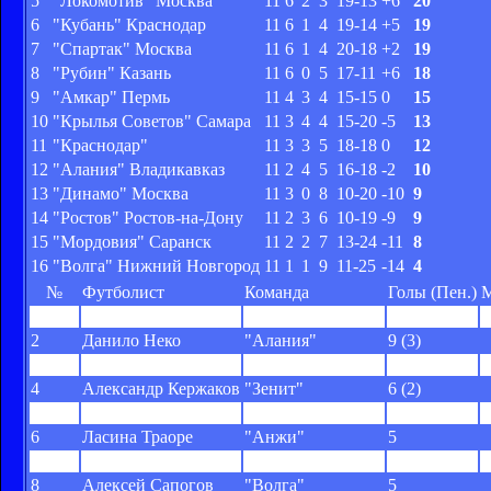
5
"Локомотив" Москва
11
6
2
3
19-13
+6
20
6
"Кубань" Краснодар
11
6
1
4
19-14
+5
19
7
"Спартак" Москва
11
6
1
4
20-18
+2
19
8
"Рубин" Казань
11
6
0
5
17-11
+6
18
9
"Амкар" Пермь
11
4
3
4
15-15
0
15
10
"Крылья Советов" Самара
11
3
4
4
15-20
-5
13
11
"Краснодар"
11
3
3
5
18-18
0
12
12
"Алания" Владикавказ
11
2
4
5
16-18
-2
10
13
"Динамо" Москва
11
3
0
8
10-20
-10
9
14
"Ростов" Ростов-на-Дону
11
2
3
6
10-19
-9
9
15
"Мордовия" Саранск
11
2
2
7
13-24
-11
8
16
"Волга" Нижний Новгород
11
1
1
9
11-25
-14
4
№
Футболист
Команда
Голы (Пен.)
М
1
Юра Мовсисян
"Краснодар"
9 (1)
2
Данило Неко
"Алания"
9 (3)
3
Самуэль Это'-О
"Анжи"
7
4
Александр Кержаков
"Зенит"
6 (2)
5
Бебрас Натхо
"Рубин"
6 (4)
6
Ласина Траоре
"Анжи"
5
7
Луис Кабальеро
"Крылья Советов"
5 (1)
8
Алексей Сапогов
"Волга"
5