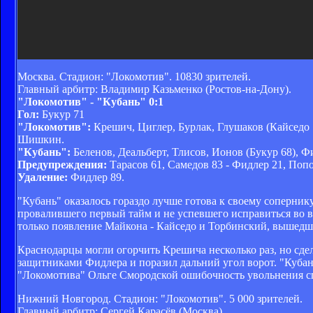
Москва. Стадион: "Локомотив". 10830 зрителей.
Главный арбитр: Владимир Казьменко (Ростов-на-Дону).
"Локомотив" - "Кубань" 0:1
Гол:
Букур 71
"Локомотив":
Крешич, Циглер, Бурлак, Глушаков (Кайседо 
Шишкин.
"Кубань":
Беленов, Деальберт, Тлисов, Ионов (Букур 68), Фи
Предупреждения:
Тарасов 61, Самедов 83 - Фидлер 21, Попов
Удаление:
Фидлер 89.
"Кубань" оказалось гораздо лучше готова к своему сопернику
провалившего первый тайм и не успевшего исправиться во в
только появление Майкона - Кайседо и Торбинский, вышедши
Краснодарцы могли огорчить Крешича несколько раз, но сде
защитниками Фидлера и поразил дальний угол ворот. "Кубан
"Локомотива" Ольге Смородской ошибочность увольнения сп
Нижний Новгород. Стадион: "Локомотив". 5 000 зрителей.
Главный арбитр: Сергей Карасёв (Москва)