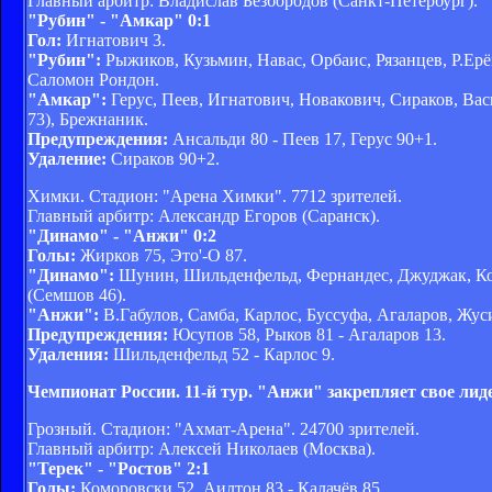
Главный арбитр: Владислав Безбородов (Санкт-Петербург).
"Рубин" - "Амкар" 0:1
Гол:
Игнатович 3.
"Рубин":
Рыжиков, Кузьмин, Навас, Орбаис, Рязанцев, Р.Ерё
Саломон Рондон.
"Амкар":
Герус, Пеев, Игнатович, Новакович, Сираков, Вас
73), Брежнаник.
Предупреждения:
Ансальди 80 - Пеев 17, Герус 90+1.
Удаление:
Сираков 90+2.
Химки. Стадион: "Арена Химки". 7712 зрителей.
Главный арбитр: Александр Егоров (Саранск).
"Динамо" - "Анжи" 0:2
Голы:
Жирков 75, Это'-О 87.
"Динамо":
Шунин, Шильденфельд, Фернандес, Джуджак, Кок
(Семшов 46).
"Анжи":
В.Габулов, Самба, Карлос, Буссуфа, Агаларов, Жуси
Предупреждения:
Юсупов 58, Рыков 81 - Агаларов 13.
Удаления:
Шильденфельд 52 - Карлос 9.
Чемпионат России. 11-й тур. "Анжи" закрепляет свое лид
Грозный. Стадион: "Ахмат-Арена". 24700 зрителей.
Главный арбитр: Алексей Николаев (Москва).
"Терек" - "Ростов" 2:1
Голы:
Коморовски 52, Аилтон 83 - Калачёв 85.