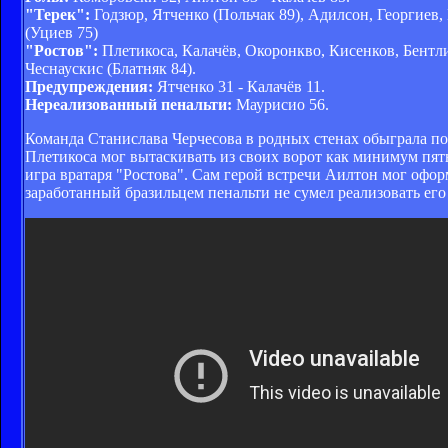
"Терек":
Годзюр, Ятченко (Польчак 89), Адилсон, Георгиев
(Уциев 75)
"Ростов":
Плетикоса, Калачёв, Окоронкво, Кисенков, Бентли
Чеснаускис (Блатняк 84).
Предупреждения:
Ятченко 31 - Калачёв 11.
Нереализованный пенальти:
Маурисио 56.
Команда Станислава Черчесова в родных стенах обыграла по
Плетикоса мог вытаскивать из своих ворот как минимум пять
игра вратаря "Ростова". Сам герой встречи Аилтон мог оформ
заработанный бразильцем пенальти не сумел реализовать ег