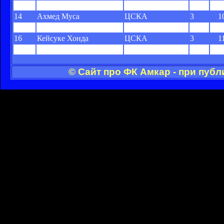
13
Ари
"Спартак"
3
1
14
Ахмед Муса
ЦСКА
3
1
15
Балаж Джуджак
"Динамо"
3
1
16
Кейсуке Хонда
ЦСКА
3
1
17
Константин Васильев
"Амкар"
3
1
© Сайт про ФК Амкар - при пуб