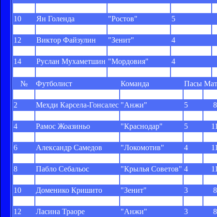
9
Кейсуке Хонда
ЦСКА
5
10
Ян Голенда
"Ростов"
5
11
Ахмед Муса
ЦСКА
4
12
Виктор Файзулин
"Зенит"
4
13
Игорь Лебеденко
"Терек"
4
14
Руслан Мухаметшин
"Мордовия"
4
15
Эммануэл Эменике
"Спартак"
4
№
Футболист
Команда
Пасы
Мат
1
Мубарак Буссуфа
"Анжи"
6
1
2
Мехди Карсела-Гонсалес
"Анжи"
5
8
3
Артем Дзюба
"Спартак"
5
1
4
Рамос Жоазиньо
"Краснодар"
5
1
5
Тимофей Калачёв
"Ростов"
4
9
6
Александр Самедов
"Локомотив"
4
1
7
Владимир Быстров
"Зенит"
4
1
8
Пабло Себальос
"Крылья Советов"
4
1
9
Бруно Телес
"Крылья Советов"
3
4
10
Доменико Кришито
"Зенит"
3
8
11
Игорь Денисов
"Зенит"
3
8
12
Ласина Траоре
"Анжи"
3
8