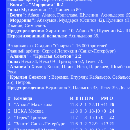
"Волга" - "Мордовия" 0:2
Голы:
Мухаметшин 11, Панченко 89
"Волга":
Абаев, Айдов, Григалава, Шуленин, Асильдаров (К
"Мордовия":
Абакумов, Мулдаров (Осипов 42), Кулешов (Па
Иванов, Симчевич.
Предупреждения:
Харитонов 10, Айдов 30, Шуленин 64 - Ш
Нереализованный пенальти:
Асильдаров 35.
Владикавказ. Стадион "Спартак". 16 000 зрителей.
Главный арбитр: Сергей Лапочкин (Санкт-Петербург)
"Алания" - "Крылья Советов" 2:2
Голы:
Неко 34, Неко 69 - Григорян 62, Телес 73.
"Алания":
Хомич, Хозин, Плиев, Неко, Царикаев, Шемберас (
Роса.
"Крылья Советов":
Веремко, Епуряну, Кабальеро, Себальос
25), Петров.
Предупреждения:
Верховцов 7, Цаллагов 33, Телес 39, Дель
#
Команда
И
В
Н
П
М
РМ
О
1
"Анжи" Махачкала
11
8
2
1
22-11
+11
26
2
ЦСКА Москва
11
8
0
3
18-10
+8
24
3
"Терек" Грозный
11
7
1
3
15-15
0
22
4
"Зенит" Санкт-Петербург
11
6
3
2
22-9
+13
21