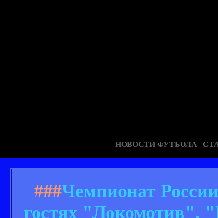
|
НОВОСТИ ФУТБОЛА
СТ
###
Чемпионат России.
гостях "Локомотив", 