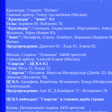
Краснодар. Стадион: "Кубань".
Главный арбитр: Тимур Арсланбеков (Москва)
"Краснодар" - "Зенит" 0:2
Голы:
Зырянов 69, Файзулин 78.
"Краснодар":
Синицын, Анджелкович, Мартынович, Амисула
Жоазиньо, Абреу (Коман 85).
"Зенит":
Малафеев, Алвеш, Ломбертс, Кержаков (Зырянов 66)
Янбаев.
Предупреждения:
Дринчич 65 - Халк 65, Алвеш 82.
Москва. Стадион: "Лужники". 64000 зрителей.
Главный арбитр: Алексей Еськов (Москва)
"Спартак" - ЦСКА 0:2
Голы:
Муса 15, Хонда 52.
"Спартак":
Песьяков, Мануэль Инсаурральде (Дзюба 32), Бр
Эменике (Веллитон 76).
ЦСКА:
Акинфеев, Вернблом, Игнашевич, Хонда (Нетфуллин 9
В.Березуцкий.
Предупреждения:
Ари 45, Д.Комбаров 72 - Игнашевич 78.
ЦСКА побеждает "Спартак" в главном дерби страны
Казань. Центральный стадион. 6450 зрителей.