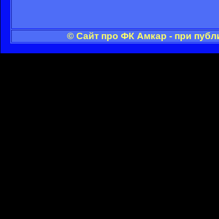
© Сайт про ФК Амкар - при пуб